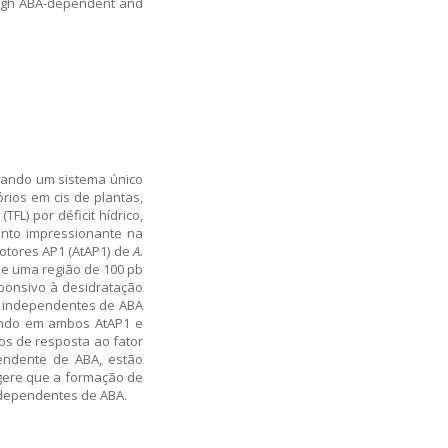
rough ABA-dependent and
ionando um sistema único
rios em cis de plantas,
FL) por déficit hídrico,
ento impressionante na
motores AP1 (AtAP1) de
A.
de uma região de 100 pb
sponsivo à desidratação
 e independentes de ABA
tando em ambos AtAP1 e
os de resposta ao fator
pendente de ABA, estão
ugere que a formação de
independentes de ABA.