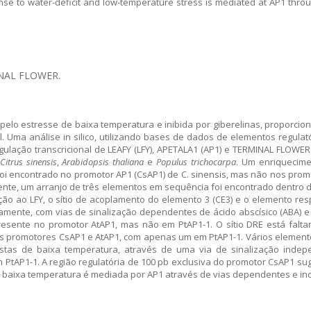
ponse to water-deficit and low-temperature stress is mediated at AP1 th
RMINAL FLOWER.
 e pelo estresse de baixa temperatura e inibida por giberelinas, proporc
. Uma análise in silico, utilizando bases de dados de elementos regulató
lação transcricional de LEAFY (LFY), APETALA1 (AP1) e TERMINAL FLOWER (T
Citrus sinensis
,
Arabidopsis thaliana
e
Populus trichocarpa
. Um enriquecim
 foi encontrado no promotor AP1 (CsAP1) de C. sinensis, mas não nos pro
rmente, um arranjo de três elementos em sequência foi encontrado dentro 
ção ao LFY, o sítio de acoplamento do elemento 3 (CE3) e o elemento re
ivamente, com vias de sinalização dependentes de ácido abscísico (ABA)
 presente no promotor AtAP1, mas não em PtAP1-1. O sítio DRE está fal
s nos promotores CsAP1 e AtAP1, com apenas um em PtAP1-1. Vários element
ostas de baixa temperatura, através de uma via de sinalização inde
PtAP1-1. A região regulatória de 100 pb exclusiva do promotor CsAP1 s
e a baixa temperatura é mediada por AP1 através de vias dependentes e 