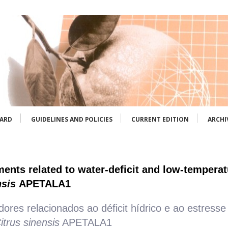
OARD
GUIDELINES AND POLICIES
CURRENT EDITION
ARCHI
ements related to water-deficit and low-tempera
nsis
APETALA1
dores relacionados ao déficit hídrico e ao estresse
itrus sinensis
APETALA1