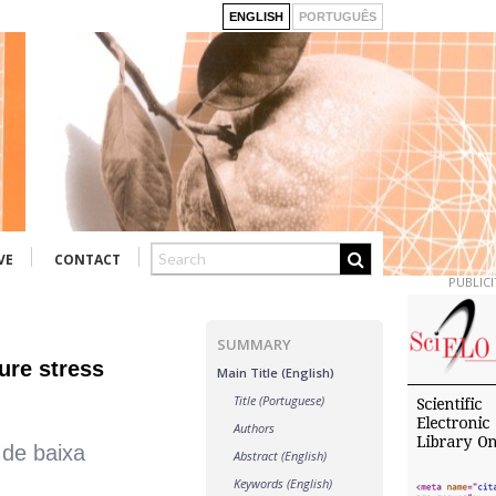
ENGLISH
PORTUGUÊS
VE
CONTACT
PUBLICI
SUMMARY
ture stress
Main Title (English)
Title (Portuguese)
Authors
 de baixa
Abstract (English)
Keywords (English)