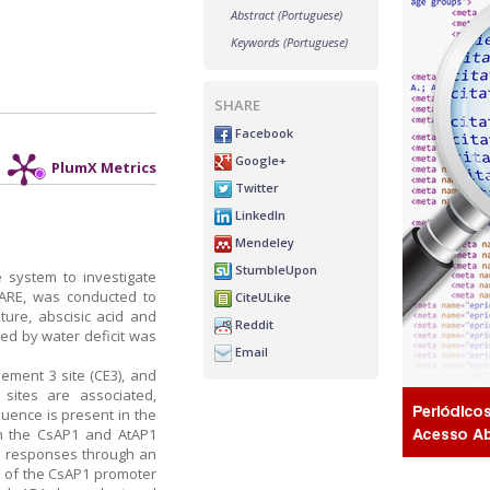
Abstract (Portuguese)
Keywords (Portuguese)
SHARE
Facebook
Google+
PlumX Metrics
Twitter
LinkedIn
Mendeley
StumbleUpon
e system to investigate
tCARE, was conducted to
CiteULike
ture, abscisic acid and
Reddit
ted by water deficit was
Email
ement 3 site (CE3), and
sites are associated,
uence is present in the
 in the CsAP1 and AtAP1
re responses through an
n of the CsAP1 promoter