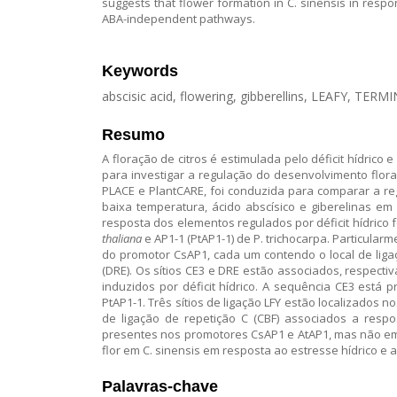
suggests that flower formation in C. sinensis in res
ABA-independent pathways.
Keywords
abscisic acid, flowering, gibberellins, LEAFY, TE
Resumo
A floração de citros é estimulada pelo déficit hídrico
para investigar a regulação do desenvolvimento floral
PLACE e PlantCARE, foi conduzida para comparar a regu
baixa temperatura, ácido abscísico e giberelinas em
resposta dos elementos regulados por déficit hídrico
thaliana
e AP1-1 (PtAP1-1) de P. trichocarpa. Particula
do promotor CsAP1, cada um contendo o local de liga
(DRE). Os sítios CE3 e DRE estão associados, respect
induzidos por déficit hídrico. A sequência CE3 está
PtAP1-1. Três sítios de ligação LFY estão localizado
de ligação de repetição C (CBF) associados a resp
presentes nos promotores CsAP1 e AtAP1, mas não em 
flor em C. sinensis em resposta ao estresse hídrico 
Palavras-chave