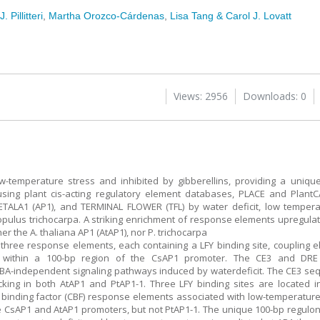
. Pillitteri
,
Martha Orozco-Cárdenas
,
Lisa Tang & Carol J. Lovatt
Views: 2956
Downloads: 0
ow-temperature stress and inhibited by gibberellins, providing a uniqu
s, using plant cis-acting regulatory element databases, PLACE and Plan
PETALA1 (AP1), and TERMINAL FLOWER (TFL) by water deficit, low tempera
Populus trichocarpa. A striking enrichment of response elements upregula
er the A. thaliana AP1 (AtAP1), nor P. trichocarpa
three response elements, each containing a LFY binding site, coupling el
 within a 100-bp region of the CsAP1 promoter. The CE3 and DRE 
 ABA-independent signaling pathways induced by waterdeficit. The CE3 seq
acking in both AtAP1 and PtAP1-1. Three LFY binding sites are located
at binding factor (CBF) response elements associated with low-temperatu
e CsAP1 and AtAP1 promoters, but not PtAP1-1. The unique 100-bp regulo