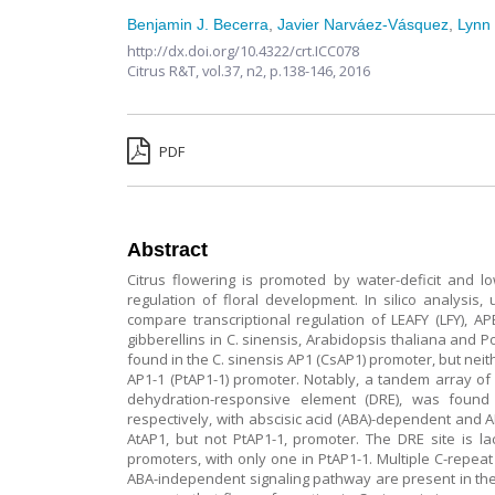
Benjamin J. Becerra
,
Javier Narváez-Vásquez
,
Lynn J
http://dx.doi.org/10.4322/crt.ICC078
Citrus R&T,
vol.37, n2,
p.138-146, 2016
PDF
Abstract
Citrus flowering is promoted by water-deficit and l
regulation of floral development. In silico analysi
compare transcriptional regulation of LEAFY (LFY), A
gibberellins in C. sinensis, Arabidopsis thaliana and 
found in the C. sinensis AP1 (CsAP1) promoter, but neith
AP1-1 (PtAP1-1) promoter. Notably, a tandem array of 
dehydration-responsive element (DRE), was found
respectively, with abscisic acid (ABA)-dependent and
AtAP1, but not PtAP1-1, promoter. The DRE site is l
promoters, with only one in PtAP1-1. Multiple C-repe
ABA-independent signaling pathway are present in th