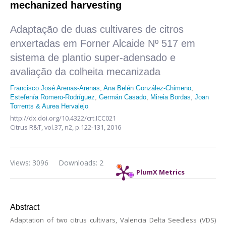
mechanized harvesting
Adaptação de duas cultivares de citros
enxertadas em Forner Alcaide Nº 517 em
sistema de plantio super-adensado e
avaliação da colheita mecanizada
Francisco José Arenas-Arenas
,
Ana Belén González-Chimeno
,
Estefenía Romero-Rodríguez
,
Germán Casado
,
Mireia Bordas
,
Joan
Torrents & Aurea Hervalejo
http://dx.doi.org/10.4322/crt.ICC021
Citrus R&T,
vol.37, n2,
p.122-131, 2016
Views: 3096
Downloads: 2
PlumX Metrics
Abstract
Adaptation of two citrus cultivars, Valencia Delta Seedless (VDS)