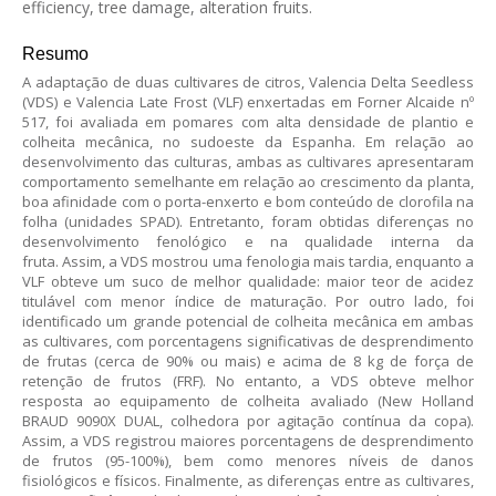
efficiency, tree damage, alteration fruits.
Resumo
A adaptação de duas cultivares de citros, Valencia Delta Seedless
(VDS) e Valencia Late Frost (VLF) enxertadas em Forner Alcaide nº
517, foi avaliada em pomares com alta densidade de plantio e
colheita mecânica, no sudoeste da Espanha. Em relação ao
desenvolvimento das culturas, ambas as cultivares apresentaram
comportamento semelhante em relação ao crescimento da planta,
boa afinidade com o porta-enxerto e bom conteúdo de clorofila na
folha (unidades SPAD). Entretanto, foram obtidas diferenças no
desenvolvimento fenológico e na qualidade interna da
fruta. Assim, a VDS mostrou uma fenologia mais tardia, enquanto a
VLF obteve um suco de melhor qualidade: maior teor de acidez
titulável com menor índice de maturação. Por outro lado, foi
identificado um grande potencial de colheita mecânica em ambas
as cultivares, com porcentagens significativas de desprendimento
de frutas (cerca de 90% ou mais) e acima de 8 kg de força de
retenção de frutos (FRF). No entanto, a VDS obteve melhor
resposta ao equipamento de colheita avaliado (New Holland
BRAUD 9090X DUAL, colhedora por agitação contínua da copa).
Assim, a VDS registrou maiores porcentagens de desprendimento
de frutos (95-100%), bem como menores níveis de danos
fisiológicos e físicos. Finalmente, as diferenças entre as cultivares,