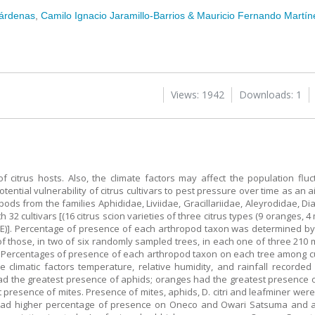
Cárdenas
,
Camilo Ignacio Jaramillo-Barrios & Mauricio Fernando Martín
Views: 1942
Downloads: 1
 citrus hosts. Also, the climate factors may affect the population fluc
otential vulnerability of citrus cultivars to pest pressure over time as an
ds from the families Aphididae, Liviidae, Gracillariidae, Aleyrodidae, D
2 cultivars [(16 citrus scion varieties of three citrus types (9 oranges, 4
E)]. Percentage of presence of each arthropod taxon was determined by v
 of those, in two of six randomly sampled trees, in each one of three 210 
ing. Percentages of presence of each arthropod taxon on each tree among 
climatic factors temperature, relative humidity, and rainfall recorded
ad the greatest presence of aphids; oranges had the greatest presence of
resence of mites. Presence of mites, aphids, D. citri and leafminer were 
s had higher percentage of presence on Oneco and Owari Satsuma and 