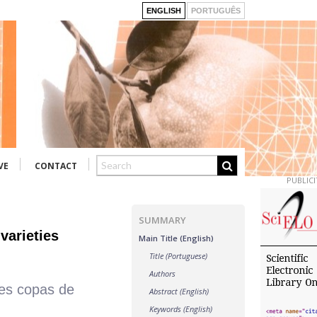
ENGLISH
PORTUGUÊS
VE
CONTACT
PUBLICI
SUMMARY
varieties
Main Title (English)
Title (Portuguese)
Authors
des copas de
Abstract (English)
Keywords (English)