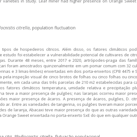
r varieties in study. Leaf miner had higher presence on Orange Sweet 
locnistis citrella
, population fluctuation
tipos de hospedeiros cítricos. Além disso, os fatores climáticos po
e estudo foi estabelecer a vulnerabilidade potencial de cultivares de ci
. Durante 48 meses, entre 2017 e 2020, artrópodes-praga das família
m Acari foram amostrados quinzenalmente em um pomar comum com 32 cult
ngerinas e 3 limas-limões) enxertadas em dois porta-enxertos (CPB 4475 e
pela inspeção visual de cinco brotos de folhas ou cinco folhas ou cinc
mente, em cada uma das três parcelas de 210 m2 estabelecidas para cad
 fatores climáticos temperatura, umidade relativa e precipitação plu
erina teve a maior presença de pulgões; nas laranjas ocorreu maior pr
ões maior presença de ácaros. A presença de ácaros, pulgões, D. citri
 do ar. Entre as variedades de tangerina, os pulgões tiveram maior por
es de laranja, Abacaxi teve maior presença do que as outras variedade
 Orange Sweet enxertada no porta-enxerto SxE do que em qualquer outra 
citri, Phyllocnistis citrella, flutuação populacional