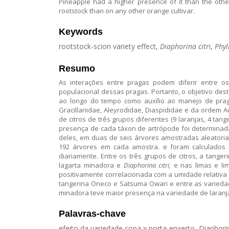
Pineapple had a higher presence of it than the othe
rootstock than on any other orange cultivar.
Keywords
rootstock-scion variety effect,
Diaphorina citr
i,
Phyl
Resumo
As interações entre pragas podem diferir entre os 
populacional dessas pragas. Portanto, o objetivo dest
ao longo do tempo como auxílio ao manejo de pragas
Gracillariidae, Aleyrodidae, Diaspididae e da orde
de citros de três grupos diferentes (9 laranjas, 4 ta
presença de cada táxon de artrópode foi determinada 
deles, em duas de seis árvores amostradas aleatoria
192 árvores em cada amostra. e foram calculados os
diariamente. Entre os três grupos de citros, a tang
lagarta minadora e
Diaphorina citri,
e nas limas e lim
positivamente correlacionada com a umidade relativa
tangerina Oneco e Satsuma Owari e entre as variedad
minadora teve maior presença na variedade de laranja
Palavras-chave
efeito da variedade copa x porta-enxerto, Diaphorina 