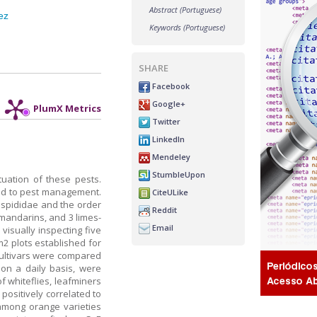
Abstract (Portuguese)
ez
Keywords (Portuguese)
SHARE
Facebook
Google+
PlumX Metrics
Twitter
LinkedIn
Mendeley
StumbleUpon
tuation of these pests.
 aid to pest management.
CiteULike
iaspididae and the order
Reddit
 mandarins, and 3 limes-
Email
isually inspecting five
m2 plots established for
cultivars were compared
 on a daily basis, were
 whiteflies, leafminers
positively correlated to
among orange varieties