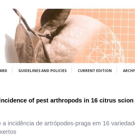
OARD
GUIDELINES AND POLICIES
CURRENT EDITION
ARCHI
 incidence of pest arthropods in 16 citrus scion 
bre a incidência de artrópodes-praga em 16 varieda
nxertos