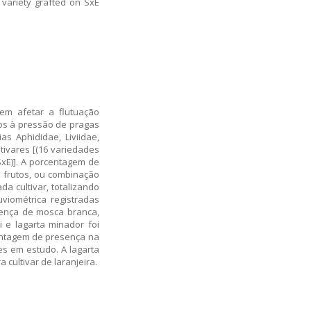
variety grafted on SxE
dem afetar a flutuação
tros à pressão de pragas
s Aphididae, Liviidae,
ivares [(16 variedades
 SxE)]. A porcentagem de
o frutos, ou combinação
a cultivar, totalizando
viométrica registradas
esença de mosca branca,
 e lagarta minador foi
centagem de presença na
s em estudo. A lagarta
cultivar de laranjeira.