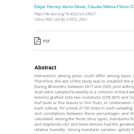
Edgar Herney Varón-Devia
,
Claudia Milena Flórez-
http://dx.doi.org/10.4322/crt.24321
Citrus R&T,
vol.42,
E1072, 2021
PDF
Abstract
Interactions among pests could differ among types of
Therefore, the aim of this study was to establish the p
During 48 months between 2017 and 2020, pest arthropo
Acari were sampled bi-weekly in a common orchard with 3
lemons) grafted onto two rootstocks (CPB 4475 and Sx
leaf buds or five leaves or five fruits, or combination
each cultivar, for a total of 192 trees in each sampl
and correlations between these percentages and the 
calculated. Among the three citrus types, mandarins h
and
Diaphorina citri,
and limes-lemons had the greatest p
relative humidity. Among mandarin varieties aphid