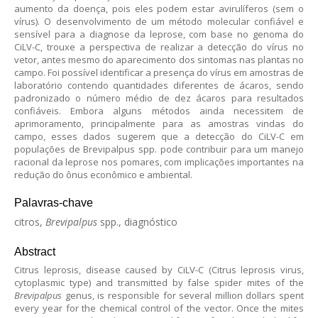
aumento da doença, pois eles podem estar avirulíferos (sem o
vírus). O desenvolvimento de um método molecular confiável e
sensível para a diagnose da leprose, com base no genoma do
CiLV-C, trouxe a perspectiva de realizar a detecção do vírus no
vetor, antes mesmo do aparecimento dos sintomas nas plantas no
campo. Foi possível identificar a presença do vírus em amostras de
laboratório contendo quantidades diferentes de ácaros, sendo
padronizado o número médio de dez ácaros para resultados
confiáveis. Embora alguns métodos ainda necessitem de
aprimoramento, principalmente para as amostras vindas do
campo, esses dados sugerem que a detecção do CiLV-C em
populações de Brevipalpus spp. pode contribuir para um manejo
racional da leprose nos pomares, com implicações importantes na
redução do ônus econômico e ambiental.
Palavras-chave
citros,
Brevipalpus
spp., diagnóstico
Abstract
Citrus leprosis, disease caused by CiLV-C (Citrus leprosis virus,
cytoplasmic type) and transmitted by false spider mites of the
Brevipalpus
genus, is responsible for several million dollars spent
every year for the chemical control of the vector. Once the mites