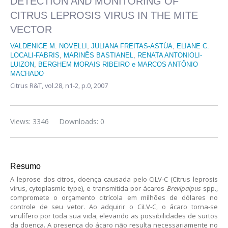
DETECTION AND MONITORING OF
CITRUS LEPROSIS VIRUS IN THE MITE
VECTOR
VALDENICE M. NOVELLI
,
JULIANA FREITAS-ASTÚA
,
ELIANE C.
LOCALI-FABRIS
,
MARINÊS BASTIANEL
,
RENATA ANTONIOLI-
LUIZON
,
BERGHEM MORAIS RIBEIRO e MARCOS ANTÔNIO
MACHADO
Citrus R&T,
vol.28, n1-2,
p.0, 2007
Views: 3346
Downloads: 0
Resumo
A leprose dos citros, doença causada pelo CiLV-C (Citrus leprosis
virus, cytoplasmic type), e transmitida por ácaros
Brevipalpus
spp.,
compromete o orçamento citrícola em milhões de dólares no
controle de seu vetor. Ao adquirir o CiLV-C, o ácaro torna-se
virulífero por toda sua vida, elevando as possibilidades de surtos
da doença. A presença do ácaro não resulta necessariamente no