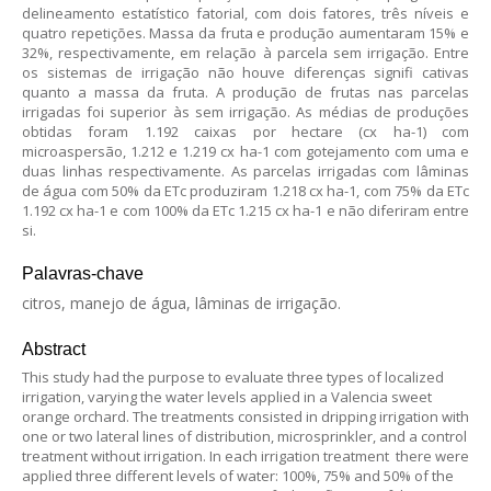
delineamento estatístico fatorial, com dois fatores, três níveis e
quatro repetições. Massa da fruta e produção aumentaram 15% e
32%, respectivamente, em relação à parcela sem irrigação. Entre
os sistemas de irrigação não houve diferenças signifi cativas
quanto a massa da fruta. A produção de frutas nas parcelas
irrigadas foi superior às sem irrigação. As médias de produções
obtidas foram 1.192 caixas por hectare (cx ha-1) com
microaspersão, 1.212 e 1.219 cx ha-1 com gotejamento com uma e
duas linhas respectivamente. As parcelas irrigadas com lâminas
de água com 50% da ETc produziram 1.218 cx ha-1, com 75% da ETc
1.192 cx ha-1 e com 100% da ETc 1.215 cx ha-1 e não diferiram entre
si.
Palavras-chave
citros, manejo de água, lâminas de irrigação.
Abstract
This study had the purpose to evaluate three types of localized
irrigation, varying the water levels applied in a Valencia sweet
orange orchard. The treatments consisted in dripping irrigation with
one or two lateral lines of distribution, microsprinkler, and a control
treatment without irrigation. In each irrigation treatment there were
applied three different levels of water: 100%, 75% and 50% of the