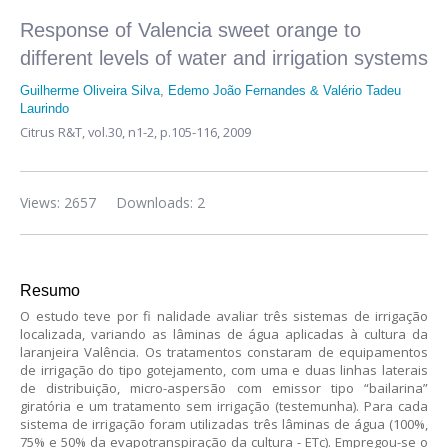
Response of Valencia sweet orange to
different levels of water and irrigation systems
Guilherme Oliveira Silva
,
Edemo João Fernandes & Valério Tadeu
Laurindo
Citrus R&T,
vol.30, n1-2,
p.105-116, 2009
Views: 2657
Downloads: 2
Resumo
O estudo teve por fi nalidade avaliar três sistemas de irrigação
localizada, variando as lâminas de água aplicadas à cultura da
laranjeira Valência. Os tratamentos constaram de equipamentos
de irrigação do tipo gotejamento, com uma e duas linhas laterais
de distribuição, micro-aspersão com emissor tipo “bailarina”
giratória e um tratamento sem irrigação (testemunha). Para cada
sistema de irrigação foram utilizadas três lâminas de água (100%,
75% e 50% da evapotranspiração da cultura - ETc). Empregou-se o