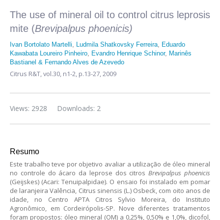
The use of mineral oil to control citrus leprosis
mite (
Brevipalpus phoenicis)
Ivan Bortolato Martelli
,
Ludmila Shatkovsky Ferreira
,
Eduardo
Kawabata Loureiro Pinheiro
,
Evandro Henrique Schinor
,
Marinês
Bastianel & Fernando Alves de Azevedo
Citrus R&T,
vol.30, n1-2,
p.13-27, 2009
Views: 2928
Downloads: 2
Resumo
Este trabalho teve por objetivo avaliar a utilização de óleo mineral
no controle do ácaro da leprose dos citros
Brevipalpus phoenicis
(Geijskes) (Acari: Tenuipalpidae). O ensaio foi instalado em pomar
de laranjeira Valência, Citrus sinensis (L.) Osbeck, com oito anos de
idade, no Centro APTA Citros Sylvio Moreira, do Instituto
Agronômico, em Cordeirópolis-SP. Nove diferentes tratamentos
foram propostos: óleo mineral (OM) a 0,25%, 0,50% e 1,0%, dicofol,