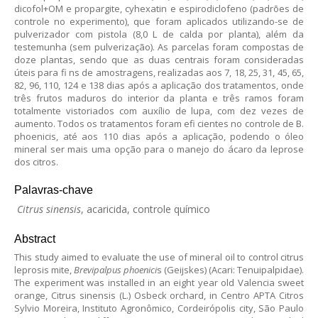
dicofol+OM e propargite, cyhexatin e espirodiclofeno (padrões de
controle no experimento), que foram aplicados utilizando-se de
pulverizador com pistola (8,0 L de calda por planta), além da
testemunha (sem pulverização). As parcelas foram compostas de
doze plantas, sendo que as duas centrais foram consideradas
úteis para fi ns de amostragens, realizadas aos 7, 18, 25, 31, 45, 65,
82, 96, 110, 124 e 138 dias após a aplicação dos tratamentos, onde
três frutos maduros do interior da planta e três ramos foram
totalmente vistoriados com auxílio de lupa, com dez vezes de
aumento. Todos os tratamentos foram efi cientes no controle de B.
phoenicis, até aos 110 dias após a aplicação, podendo o óleo
mineral ser mais uma opção para o manejo do ácaro da leprose
dos citros.
Palavras-chave
Citrus sinensis
, acaricida, controle químico
Abstract
This study aimed to evaluate the use of mineral oil to control citrus
leprosis mite,
Brevipalpus phoenici
s (Geijskes) (Acari: Tenuipalpidae).
The experiment was installed in an eight year old Valencia sweet
orange, Citrus sinensis (L.) Osbeck orchard, in Centro APTA Citros
Sylvio Moreira, Instituto Agronômico, Cordeirópolis city, São Paulo